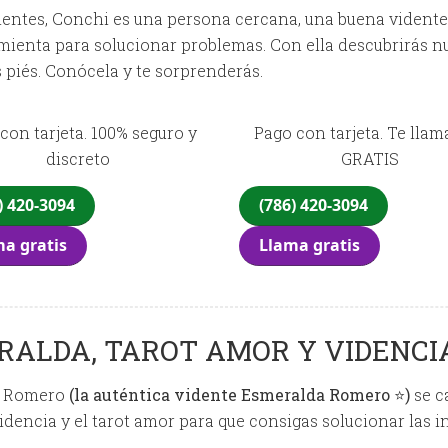
lientes, Conchi es una persona cercana, una buena vidente q
mienta para solucionar problemas. Con ella descubrirás n
s piés. Conócela y te sorprenderás.
con tarjeta. 100% seguro y
Pago con tarjeta. Te lla
discreto
GRATIS
) 420-3094
(786) 420-3094
a gratis
Llama gratis
RALDA, TAROT AMOR Y VIDENCI
a Romero
(la auténtica vidente Esmeralda Romero ⭐)
se c
 videncia y el tarot amor para que consigas solucionar las 