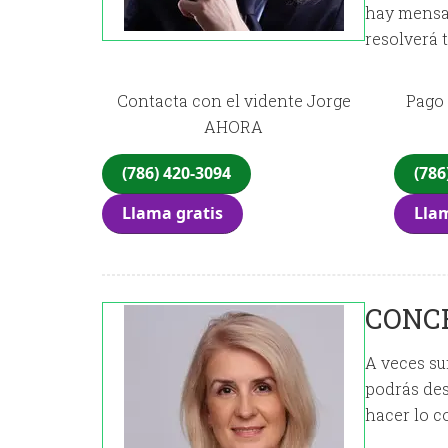
hay mensaj
resolverá 
Contacta con el vidente Jorge
Pago 
AHORA
(786) 420-3094
(786
Llama gratis
Llam
CONCH
A veces su
podrás des
hacer lo co