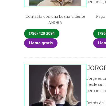
personas, 
Contacta con una buena vidente
Pago 
AHORA
(786) 420-3094
(786
Llama gratis
Llam
JORGE
Jorge es u
desde su n
pero mucha
Detrás del