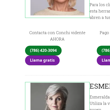
Para los c
esta herra
abren a tu
Contacta con Conchi vidente
Pago 
AHORA
(786) 420-3094
(786
Llama gratis
Llam
ESME
Esmerald
Utiliza la
pareja.