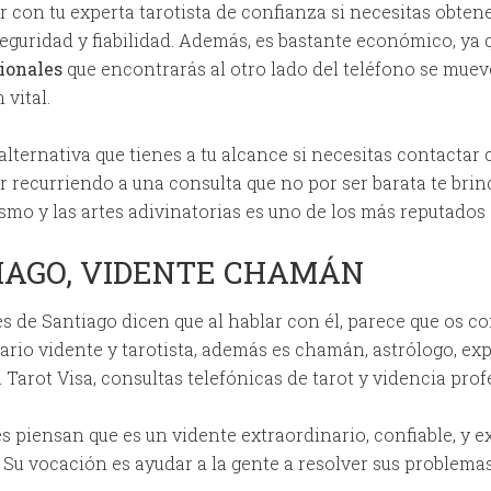
 con tu experta tarotista de confianza si necesitas obtene
 seguridad y fiabilidad. Además, es bastante económico, ya
ionales
que encontrarás al otro lado del teléfono se mueve
 vital.
lternativa que tienes a tu alcance si necesitas contactar c
ar recurriendo a una consulta que no por ser barata te brin
smo y las artes adivinatorias es uno de los más reputados 
IAGO, VIDENTE CHAMÁN
es de Santiago dicen que al hablar con él, parece que os c
ario vidente y tarotista, además es chamán, astrólogo, ex
 Tarot Visa, consultas telefónicas de tarot y videncia prof
es piensan que es un vidente extraordinario, confiable, y e
 Su vocación es ayudar a la gente a resolver sus problemas.