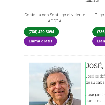
llámale.
Contacta con Santiago el vidente
Pago 
AHORA
(786) 420-3094
(786
Llama gratis
Llam
JOSÉ,
José es di
de su capa
José jamás
combina co