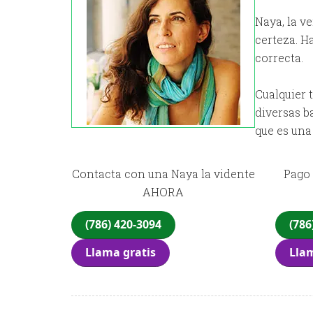
Naya, la v
certeza. H
correcta.
Cualquier 
diversas b
que es una
Contacta con una Naya la vidente
Pago 
AHORA
(786) 420-3094
(786
Llama gratis
Llam