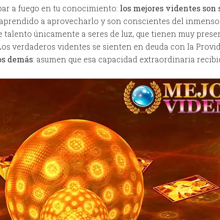
bar a fuego en tu conocimiento:
los mejores videntes son
aprendido a aprovecharlo y son conscientes del inmenso 
e talento únicamente a seres de luz, que tienen muy pres
ve. Los verdaderos videntes se sienten en deuda con la Pro
os demás
: asumen que esa capacidad extraordinaria recibid