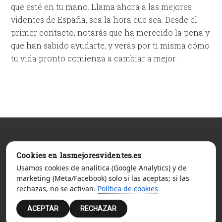
que esté en tu mano. Llama ahora a las mejores
videntes de España, sea la hora que sea. Desde el
primer contacto, notarás que ha merecido la pena y
que han sabido ayudarte, y verás por ti misma cómo
tu vida pronto comienza a cambiar a mejor.
Lasmejoresvidentes.es es una página cuyo objetivo es
Cookies en lasmejoresvidentes.es
ayudar a los usuarios a elegir sólo a tarotistas y videntes
Usamos cookies de analítica (Google Analytics) y de
fiables y de confianza.
marketing (Meta/Facebook) solo si las aceptas; si las
© Servicio ofrecido por Sinceridad SL, Apartado de Correos 3,
rechazas, no se activan.
Política de cookies
24080, León. Precio Máx. €/min 1,21 Red Fija y 1,57 Red Móvil.
IVA Incluido. Mayores de 18 años.
Aviso Legal
-
Política de Privacidad
-
Política de Cookies
ACEPTAR
RECHAZAR