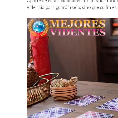
Aparte de estas cualidades innatas, las
tarot
videncia para guardárselo, sino que su fin e