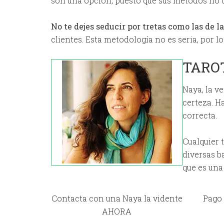
son una opción, puesto que sus métodos no t
No te dejes seducir por tretas como las de la
clientes. Esta metodología no es seria, por lo
TAROT
Naya, la v
certeza. H
correcta.
Cualquier 
diversas b
que es una
Contacta con una Naya la vidente
Pago 
AHORA